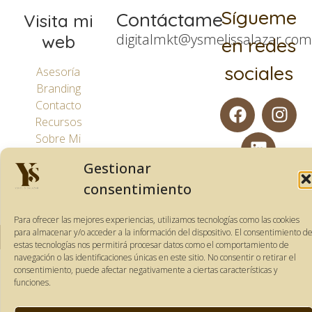
Sígueme
Contáctame
Visita mi
digitalmkt@ysmelissalazar.co
web
en redes
sociales
Asesoría
Branding
Contacto
Recursos
Sobre Mi
Social Media
Gestionar
Manager
consentimiento
Tienda
Para ofrecer las mejores experiencias, utilizamos tecnologías como las cookies
Copyright © Todos los Derechos Reservados – Ysmelis Salazar
para almacenar y/o acceder a la información del dispositivo. El consentimiento d
estas tecnologías nos permitirá procesar datos como el comportamiento de
navegación o las identificaciones únicas en este sitio. No consentir o retirar el
consentimiento, puede afectar negativamente a ciertas características y
funciones.