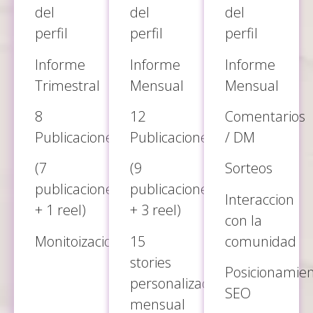
del
del
del
perfil
perfil
perfil
Informe
Informe
Informe
Trimestral
Mensual
Mensual
8
12
Comentarios
Publicaciones
Publicaciones
/ DM
(7
(9
Sorteos
publicaciones
publicaciones
Interaccion
+ 1 reel)
+ 3 reel)
con la
Monitoizacion
15
comunidad
stories
Posicionamie
personalizadas
SEO
mensual